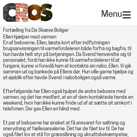
Gå
til
Menu
indholdet
Fortælling fra De Skæve Boliger
Ellen hjælper med varmen
En af beboerne, Ellen, læste kort efter indflytningen
brugsanvisningen til varmefordeleren både forfra og bagfra, til
hun havde helt styr på betjeningen. Da Svend henvendte sig til
personalet, fordi han ikke kunne få varmefordeleren til at
fungere, kunne vi foreslå ham at kontakte sin nabo, Ellen. Vi gik
sammen ud og bankede på Ellens dør. Hun ville gerne hjælpe og
et øjeblik efter havde Svend i naboboligen også varme.
Efterfølgende har Ellen også hjulpet de andre beboere med
varmen, og det har medført, at en af dem kontaktede hende en
weekend, hvor han ikke kunne finde ud af at sætte sit simkort i
telefonen. Der gav Ellen en hånd med.
Et par af beboerne har ønsket at få ansvaret for saltning og
snerydning af fællesarealerne. Det har de fået lov til. De har
også fået lov at stå for græsslåning og ukrudtsbekæmpelse,