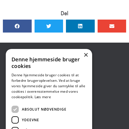
Del
×
CROS
Denne hjemmeside bruger
cookies
Center for Rusmidler, Omsorg og Støtte
Denne hjemmeside bruger cookies til at
Skriv til os:
forbedre brugeroplevelsen. Ved at bruge
Til borgere:
vores hjemmeside giver du samtykke til alle
Skriv sikkert med digital post
cookies i overensstemmelse med vores
Til samarbejdspartnere:
cookiepolitik.
Læs mere
sikkerpost.rusm@helsingor.dk
ABSOLUT NØDVENDIGE
YDEEVNE