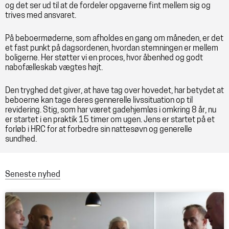
og det ser ud til at de fordeler opgaverne fint mellem sig og
trives med ansvaret.
På beboermøderne, som afholdes en gang om måneden, er det
et fast punkt på dagsordenen, hvordan stemningen er mellem
boligerne. Her støtter vi en proces, hvor åbenhed og godt
nabofælleskab vægtes højt.
Den tryghed det giver, at have tag over hovedet, har betydet at
beboerne kan tage deres gennerelle livssituation op til
revidering. Stig, som har været gadehjemløs i omkring 8 år, nu
er startet i en praktik 15 timer om ugen. Jens er startet på et
forløb i HRC for at forbedre sin nattesøvn og generelle
sundhed.
Seneste nyhed