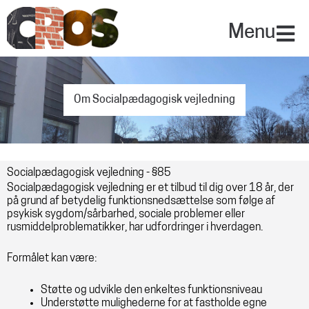
Gå
til
Menu
indholdet
Om Socialpædagogisk vejledning
Socialpædagogisk vejledning - §85
Socialpædagogisk vejledning er et tilbud til dig over 18 år, der
på grund af betydelig funktionsnedsættelse som følge af
psykisk sygdom/sårbarhed, sociale problemer eller
rusmiddelproblematikker, har udfordringer i hverdagen.
Formålet kan være:
Støtte og udvikle den enkeltes funktionsniveau
Understøtte mulighederne for at fastholde egne