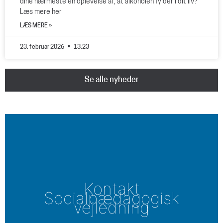
dine nærmeste en oplevelse af, at alkoholen fylder i dit liv?
Læs mere her
LÆS MERE »
23. februar 2026
13:23
Se alle nyheder
Kontakt
Socialpædagogisk
vejledning