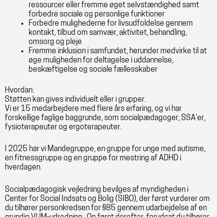
ressourcer eller fremme øget selvstændighed samt
forbedre sociale og personlige funktioner
Forbedre mulighederne for livsudfoldelse gennem
kontakt, tilbud om samvær, aktivitet, behandling,
omsorg og pleje
Fremme inklusion i samfundet, herunder medvirke til at
øge muligheden for deltagelse i uddannelse,
beskæftigelse og sociale fællesskaber
Hvordan:
Støtten kan gives individuelt eller i grupper.
Vi er 15 medarbejdere med flere års erfaring, og vi har
forskellige faglige baggrunde, som socialpædagoger, SSA’er,
fysioterapeuter og ergoterapeuter.
I 2025 har vi Mandegruppe, en gruppe for unge med autisme,
en fitnessgruppe og en gruppe for mestring af ADHD i
hverdagen.
Socialpædagogisk vejledning bevilges af myndigheden i
Center for Social Indsats og Bolig (SIBO), der først vurderer om
du tilhører personkredsen for §85 gennem udarbejdelse af en