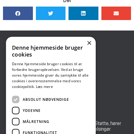
Del
×
CROS
Denne hjemmeside bruger
cookies
Center for Rusmidler, Omsorg og Støtte
Denne hjemmeside bruger cookies til at
Skriv til os:
forbedre brugeroplevelsen. Ved at bruge
Til borgere:
vores hjemmeside giver du samtykke til alle
Skriv sikkert med digital post
cookies i overensstemmelse med vores
Til samarbejdspartnere:
cookiepolitik.
Læs mere
sikkerpost.rusm@helsingor.dk
ABSOLUT NØDVENDIGE
YDEEVNE
MÅLRETNING
CROS – Center for Rusmidler, Omsorg og Støtte, hører
under Center for Særlig Social Indsats i Helsingør
FUNKTIONALITET