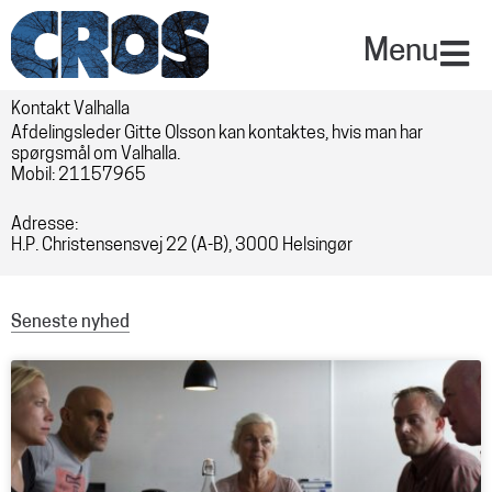
Gå
til
Menu
indholdet
Kontakt Valhalla
Afdelingsleder Gitte Olsson kan kontaktes, hvis man har
spørgsmål om Valhalla.
Mobil: 21157965
Adresse:
H.P. Christensensvej 22 (A-B), 3000 Helsingør
Seneste nyhed