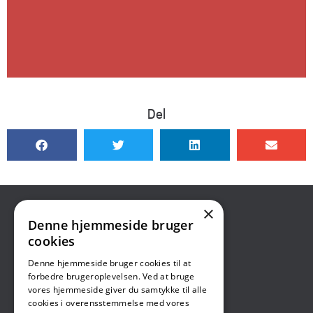
Del
×
CROS
Denne hjemmeside bruger
cookies
Center for Rusmidler, Omsorg og Støtte
Denne hjemmeside bruger cookies til at
Skriv til os:
forbedre brugeroplevelsen. Ved at bruge
Til borgere:
vores hjemmeside giver du samtykke til alle
Skriv sikkert med digital post
cookies i overensstemmelse med vores
Til samarbejdspartnere: