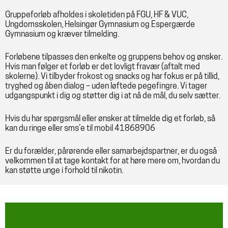
Gruppeforløb afholdes i skoletiden på FGU, HF & VUC,
Ungdomsskolen, Helsingør Gymnasium og Espergærde
Gymnasium og kræver tilmelding.
Forløbene tilpasses den enkelte og gruppens behov og ønsker.
Hvis man følger et forløb er det lovligt fravær (aftalt med
skolerne). Vi tilbyder frokost og snacks og har fokus er på tillid,
tryghed og åben dialog – uden løftede pegefingre. Vi tager
udgangspunkt i dig og støtter dig i at nå de mål, du selv sætter.
Hvis du har spørgsmål eller ønsker at tilmelde dig et forløb, så
kan du ringe eller sms’e til mobil 41868906
Er du forælder, pårørende eller samarbejdspartner, er du også
velkommen til at tage kontakt for at høre mere om, hvordan du
kan støtte unge i forhold til nikotin.