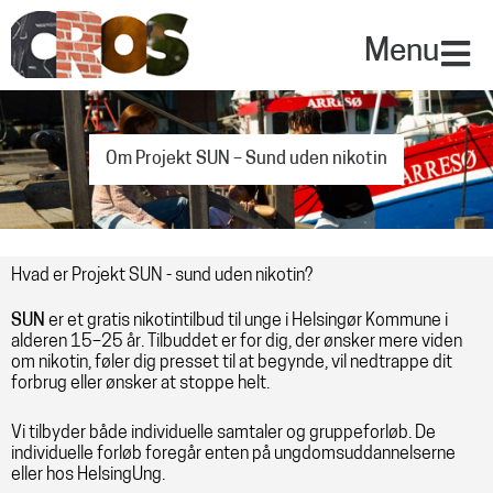
Gå
til
Menu
indholdet
Om Projekt SUN – Sund uden nikotin
Hvad er Projekt SUN - sund uden nikotin?
SUN
er et gratis nikotintilbud til unge i Helsingør Kommune i
alderen 15–25 år. Tilbuddet er for dig, der ønsker mere viden
om nikotin, føler dig presset til at begynde, vil nedtrappe dit
forbrug eller ønsker at stoppe helt.
Vi tilbyder både individuelle samtaler og gruppeforløb. De
individuelle forløb foregår enten på ungdomsuddannelserne
eller hos HelsingUng.