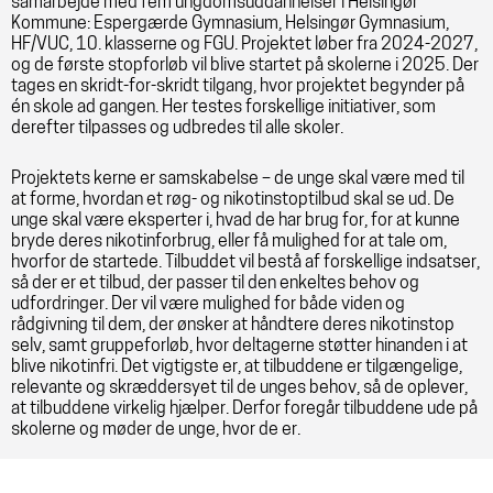
samarbejde med fem ungdomsuddannelser i Helsingør
Kommune: Espergærde Gymnasium, Helsingør Gymnasium,
HF/VUC, 10. klasserne og FGU. Projektet løber fra 2024-2027,
og de første stopforløb vil blive startet på skolerne i 2025. Der
tages en skridt-for-skridt tilgang, hvor projektet begynder på
én skole ad gangen. Her testes forskellige initiativer, som
derefter tilpasses og udbredes til alle skoler.
Projektets kerne er samskabelse – de unge skal være med til
at forme, hvordan et røg- og nikotinstoptilbud skal se ud. De
unge skal være eksperter i, hvad de har brug for, for at kunne
bryde deres nikotinforbrug, eller få mulighed for at tale om,
hvorfor de startede. Tilbuddet vil bestå af forskellige indsatser,
så der er et tilbud, der passer til den enkeltes behov og
udfordringer. Der vil være mulighed for både viden og
rådgivning til dem, der ønsker at håndtere deres nikotinstop
selv, samt gruppeforløb, hvor deltagerne støtter hinanden i at
blive nikotinfri. Det vigtigste er, at tilbuddene er tilgængelige,
relevante og skræddersyet til de unges behov, så de oplever,
at tilbuddene virkelig hjælper. Derfor foregår tilbuddene ude på
skolerne og møder de unge, hvor de er.