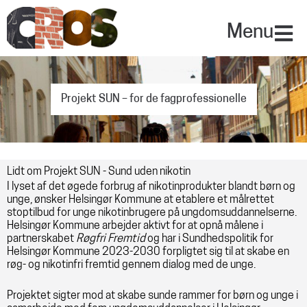
Gå
til
Menu
indholdet
Projekt SUN – for de fagprofessionelle
Lidt om Projekt SUN - Sund uden nikotin
I lyset af det øgede forbrug af nikotinprodukter blandt børn og
unge, ønsker Helsingør Kommune at etablere et målrettet
stoptilbud for unge nikotinbrugere på ungdomsuddannelserne.
Helsingør Kommune arbejder aktivt for at opnå målene i
partnerskabet
Røgfri Fremtid
og har i Sundhedspolitik for
Helsingør Kommune 2023-2030 forpligtet sig til at skabe en
røg- og nikotinfri fremtid gennem dialog med de unge.
Projektet sigter mod at skabe sunde rammer for børn og unge i